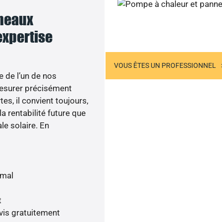
nneaux
Appelez-nous
 expertise
US ÊTES UN PARTICULIER
VOUS ÊTES UN PROFESSIONNEL
e de l’un de nos
esurer précisément
tes, il convient toujours,
a rentabilité future que
le solaire. En
imal
t
vis gratuitement