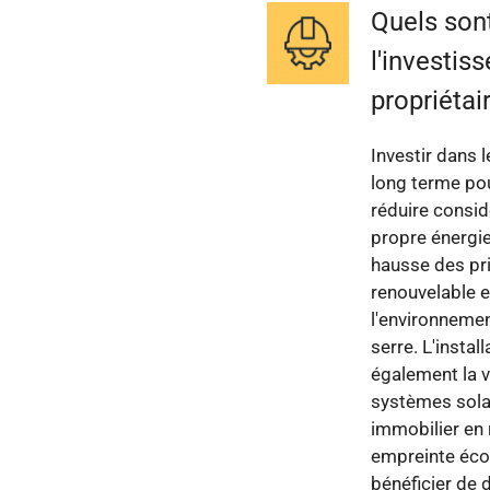
Quels sont
l'investis
propriétai
Investir dans
long terme pou
réduire consid
propre énergie
hausse des prix
renouvelable e
l'environnemen
serre. L'insta
également la v
systèmes solai
immobilier en 
empreinte écol
bénéficier de d