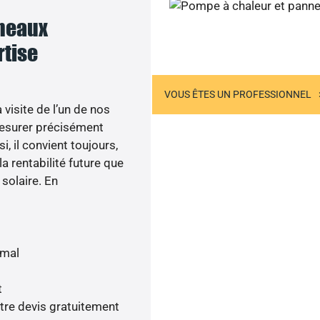
nneaux
Sollicitez-nous
rtise
US ÊTES UN PARTICULIER
VOUS ÊTES UN PROFESSIONNEL
visite de l’un de nos
esurer précisément
i, il convient toujours,
a rentabilité future que
 solaire. En
imal
t
tre devis gratuitement