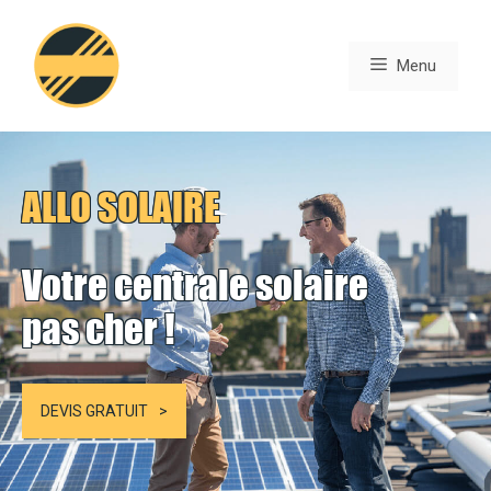
Aller
au
Menu
contenu
ALLO SOLAIRE
Votre centrale solaire
pas cher !
DEVIS GRATUIT