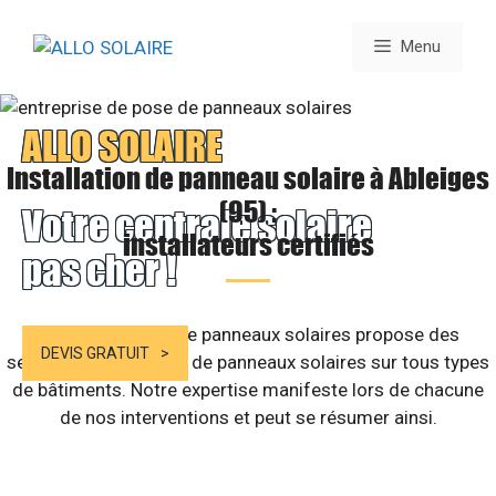
Aller
au
Menu
contenu
ALLO SOLAIRE
Installation de panneau solaire à Ableiges
(95) :
Votre centrale solaire
installateurs certifiés
pas cher !
Notre entreprise de panneaux solaires propose des
DEVIS GRATUIT
services d’installation de panneaux solaires sur tous types
de bâtiments. Notre expertise manifeste lors de chacune
de nos interventions et peut se résumer ainsi.