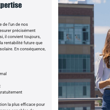
xpertise
e de l’un de nos
esurer précisément
i, il convient toujours,
a rentabilité future que
 solaire. En conséquence,
imal
t
gratuitement
tion la plus efficace pour