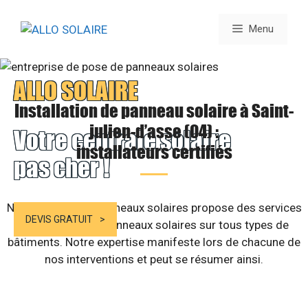
Aller
au
Menu
contenu
ALLO SOLAIRE
Installation de panneau solaire à Saint-
julien-d’asse (04) :
Votre centrale solaire
installateurs certifiés
pas cher !
Notre société de panneaux solaires propose des services
DEVIS GRATUIT
d’installation de panneaux solaires sur tous types de
bâtiments. Notre expertise manifeste lors de chacune de
nos interventions et peut se résumer ainsi.