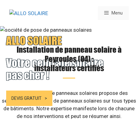
Aller
au
Menu
contenu
ALLO SOLAIRE
Installation de panneau solaire à
Peyroules (04) :
Votre centrale solaire
installateurs certifiés
pas cher !
Notre entreprise de panneaux solaires propose des
DEVIS GRATUIT
services d’installation de panneaux solaires sur tous types
de bâtiments. Notre expertise manifeste lors de chacune
de nos interventions et peut se résumer ainsi.