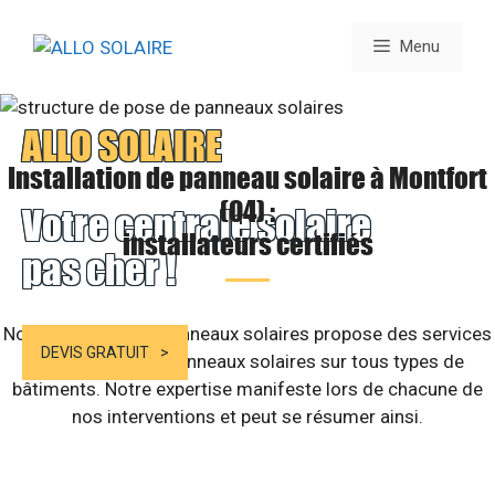
Aller
au
Menu
contenu
ALLO SOLAIRE
Installation de panneau solaire à Montfort
(04) :
Votre centrale solaire
installateurs certifiés
pas cher !
Notre structure de panneaux solaires propose des services
DEVIS GRATUIT
d’installation de panneaux solaires sur tous types de
bâtiments. Notre expertise manifeste lors de chacune de
nos interventions et peut se résumer ainsi.